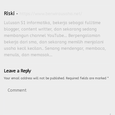
Riski
-
https://www.berwirausaha.net/
Lulusan S1 informatika, bekerja sebagai fulltime
blogger, content writter, dan sekarang sedang
membangun channel YouTube... Berpengalaman
bekerja dari sma, dan sekarang memilih menjalani
usaha kecil kecilan.. Senang mendengar, membaca,
menulis, dan memasak...
Leave a Reply
Your email address will not be published.
Required fields are marked
*