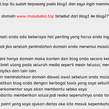
op itu sudah terpasang pada blog1 dan saya ingin memin
n domain
www.masukakal.top
tersebut dari blog1 ke blog2?
in anda ada beberapa hal penting yang harus anda ing
wab jika setelah pemindahan domain anda menemui masal
isini hanya domain maka konten dan blog anda secara ke
submit ulang pada seluruh media seperti mesin telusur, m
lytics dan lain lain.
gin memindahkan domain diawal awal sebelum anda mulai 
aitkan blog anda dengan berbagai tools yang saya sebut
 berkomentar saya akan membantu sebisa saya
mbantu memberikan solusi jadi resiko sepenuhnya anda tan
t point yang saya ajukan diatas oke kita masuk kepembah