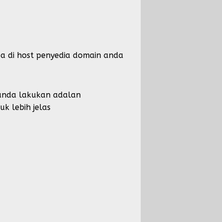
da di host penyedia domain anda
u anda lakukan adalan
k lebih jelas