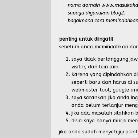
nama domain www.masukakal.t
supaya digunakan blog2.
bagaimana cara memindahka
penting untuk diingat!!
sebelum anda memindahkan doma
saya tidak bertanggung ja
visitor, dan lain lain.
karena yang dipindahkan d
seperti baru dan harus di 
webmaster tool
, google ana
saya sarankan jika anda in
anda belum terlanjur meng
jika ada masalah silahkan
disini saya hanya murni me
jika anda sudah menyetujui poin