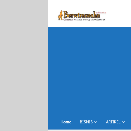
Skip
to
content
Home
BISNIS
ARTIKEL