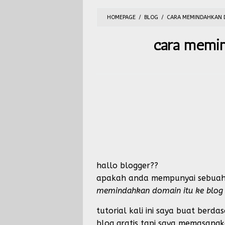
HOMEPAGE
/
BLOG
/
CARA MEMINDAHKAN D
cara memin
hallo blogger??
apakah anda mempunyai sebuah d
memindahkan domain itu ke blog 
tutorial kali ini saya buat ber
blog gratis tapi saya memasang