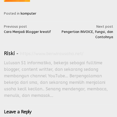
Posted in
komputer
Post
Previous post
Next post
Cara Menjadi Blogger kreatif
Pengertian INVOICE, Fungsi, dan
navigation
Contohnya
Riski
-
https://www.berwirausaha.net/
Lulusan S1 informatika, bekerja sebagai fulltime
blogger, content writter, dan sekarang sedang
membangun channel YouTube... Berpengalaman
bekerja dari sma, dan sekarang memilih menjalani
usaha kecil kecilan.. Senang mendengar, membaca,
menulis, dan memasak...
Leave a Reply