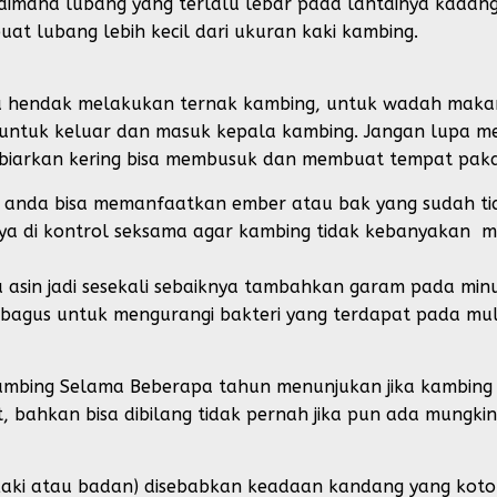
 dimana lubang yang terlalu lebar pada lantainya kadan
buat lubang lebih kecil dari ukuran kaki kambing.
a anda hendak melakukan ternak kambing, untuk wadah mak
 untuk keluar dan masuk kepala kambing. Jangan lupa 
dibiarkan kering bisa membusuk dan membuat tempat paka
anda bisa memanfaatkan ember atau bak yang sudah tid
ya di kontrol seksama agar kambing tidak kebanyakan m
sa asin jadi sesekali sebaiknya tambahkan garam pada m
g bagus untuk mengurangi bakteri yang terdapat pada mu
mbing Selama Beberapa tahun menunjukan jika kambing 
, bahkan bisa dibilang tidak pernah jika pun ada mungkin 
kaki atau badan) disebabkan keadaan kandang yang koto