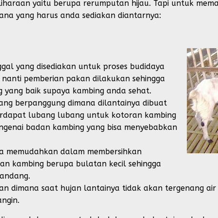
iharaan yaitu berupa rerumputan hijau. Tapi untuk mem
na yang harus anda sediakan diantarnya:
al yang disediakan untuk proses budidaya
i nanti pemberian pakan dilakukan sehingga
 yang baik supaya kambing anda sehat.
ang berpanggung dimana dilantainya dibuat
erdapat lubang lubang untuk kotoran kambing
ngenai badan kambing yang bisa menyebabkan
uga memudahkan dalam membersihkan
ran kambing berupa bulatan kecil sehingga
kandang.
ihan dimana saat hujan lantainya tidak akan tergenang ai
ngin.