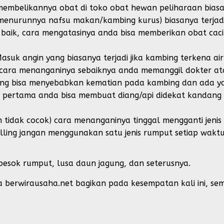
embelikannya obat di toko obat hewan peliharaan biasan
 menurunnya nafsu makan/kambing kurus) biasanya terjad
baik, cara mengatasinya anda bisa memberikan obat caci
asuk angin yang biasanya terjadi jika kambing terkena ai
 cara menanganinya sebaiknya anda memanggil dokter ata
ang bisa menyebabkan kematian pada kambing dan ada y
n pertama anda bisa membuat diang/api didekat kandan
tidak cocok) cara menanganinya tinggal mengganti jenis
ling jangan menggunakan satu jenis rumput setiap waktu, 
 besok rumput, lusa daun jagung, dan seterusnya.
a berwirausaha.net bagikan pada kesempatan kali ini, s