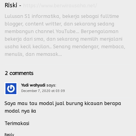
Riski
-
https://www.berwirausaha.net/
Lulusan S1 informatika, bekerja sebagai fulltime
blogger, content writter, dan sekarang sedang
membangun channel YouTube... Berpengalaman
bekerja dari sma, dan sekarang memilih menjalani
usaha kecil kecilan.. Senang mendengar, membaca,
menulis, dan memasak...
2 comments
Yudi wahyudi
says:
December 7, 2020 at 03:09
Saya mau tau modal jual burung kicauan berapa
modal nya iia
Terimakasi
Reply