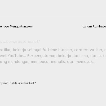
pe juga Menguntungkan
tanam Rambutan
www.berwirausaha.net/
atika, bekerja sebagai fulltime blogger, content writter
l YouTube... Berpengalaman bekerja dari sma, dan seka
Senang mendengar, membaca, menulis, dan memasak...
quired fields are marked
*