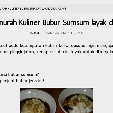
URAH KULINER BUBUR SUMSUM LAYAK DILAKUKAN
urah Kuliner Bubur Sumsum layak d
By
Riski
Posted on
October 15, 2016
.net pada kesempatan kali ini berwirausaha ingin menga
sum pinggir jalan, kenapa usaha ini layak untuk di ker
msi bubur sumsum?
enjual bubur jenis ini?