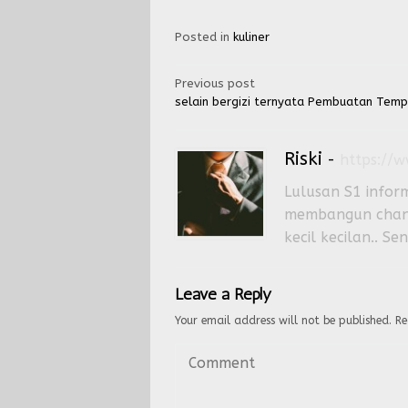
Posted in
kuliner
Post
Previous post
selain bergizi ternyata Pembuatan Tem
navigation
Riski
-
https://
Lulusan S1 inform
membangun channe
kecil kecilan.. 
Leave a Reply
Your email address will not be published.
Re