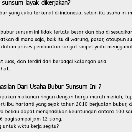
 sunsum layak dikerjakan?
r yang cuku terkenal di indonesia, selain itu usaha ini 
ubur sunsum ini tidak terlalu besar dan bisa di sesuaika
kan di mana saja, baik itu di warung, pasar, ataupun s
n dalam proses pembuatan sangat simpel yaitu menggun
luas, dan terdiri dari berbagai kalangan usia.
ehat.
silan Dari Usaha Bubur Sunsum Ini ?
rupakan makanan ringan dengan harga murah meriah, tap
rti ibu hartanti yang sejak tahun 2010 berjualan bubur, di
nya beliau dapat menghasilkan keuntungan antara 100 sa
6 pagi sampai jam 12 siang.
g untuk wktu kerja segitu?