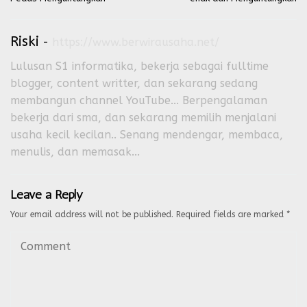
Riski
-
https://www.berwirausaha.net/
Lulusan S1 informatika, bekerja sebagai fulltime
blogger, content writter, dan sekarang sedang
membangun channel YouTube... Berpengalaman
bekerja dari sma, dan sekarang memilih menjalani
usaha kecil kecilan.. Senang mendengar, membaca,
menulis, dan memasak...
Leave a Reply
Your email address will not be published.
Required fields are marked
*