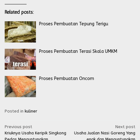
Related posts:
Proses Pembuatan Tepung Terigu
Proses Pembuatan Terasi Skala UMKM
Proses Pembuatan Oncom
Posted in
kuliner
Post
Previous post
Next post
Kriuknya Usaha Keripik Singkong
Usaha Jualan Nasi Goreng Yang
navigation
Pedas Menguntungkan
enak dan Menguntungkan