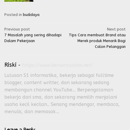
Posted in
budidaya
Post
Previous post
Next post
7 Masalah yang sering dihadapi
Tips Cara membuat Brand atau
navigation
Dalam Pekerjaan
Merek produk Menarik Bagi
Calon Pelanggan
Riski
-
https://www.berwirausaha.net/
Lulusan S1 informatika, bekerja sebagai fulltime
blogger, content writter, dan sekarang sedang
membangun channel YouTube... Berpengalaman
bekerja dari sma, dan sekarang memilih menjalani
usaha kecil kecilan.. Senang mendengar, membaca,
menulis, dan memasak...
Leave a Reply