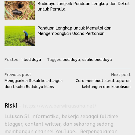
Budidaya Jangkrik Panduan Lengkap dan Detail
untuk Pemula
Panduan Lengkap untuk Memulai dan
Mengembangkan Usaha Pertanian
Posted in
budidaya
Tagged
budidaya
,
usaha budidaya
Post
Previous post
Next post
Menggiurkan Sekali keuntungan
Cara membuat surat laporan
navigation
dari Usaha Budidaya Kubis
kehilangan dari kepolisian
Riski
-
https://www.berwirausaha.net/
Lulusan S1 informatika, bekerja sebagai fulltime
blogger, content writter, dan sekarang sedang
membangun channel YouTube... Berpengalaman