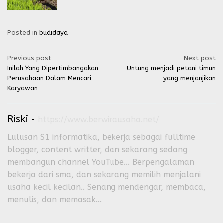
Posted in
budidaya
Post
Previous post
Next post
Inilah Yang Dipertimbangakan
Untung menjadi petani timun
navigation
Perusahaan Dalam Mencari
yang menjanjikan
Karyawan
Riski
-
https://www.berwirausaha.net/
Lulusan S1 informatika, bekerja sebagai fulltime
blogger, content writter, dan sekarang sedang
membangun channel YouTube... Berpengalaman
bekerja dari sma, dan sekarang memilih menjalani
usaha kecil kecilan.. Senang mendengar, membaca,
menulis, dan memasak...