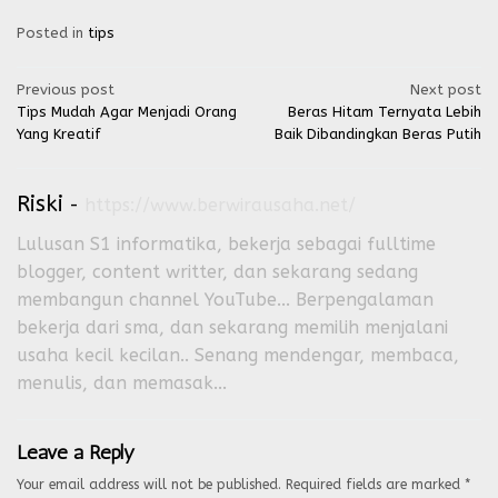
Posted in
tips
Post
Previous post
Next post
Tips Mudah Agar Menjadi Orang
Beras Hitam Ternyata Lebih
navigation
Yang Kreatif
Baik Dibandingkan Beras Putih
Riski
-
https://www.berwirausaha.net/
Lulusan S1 informatika, bekerja sebagai fulltime
blogger, content writter, dan sekarang sedang
membangun channel YouTube... Berpengalaman
bekerja dari sma, dan sekarang memilih menjalani
usaha kecil kecilan.. Senang mendengar, membaca,
menulis, dan memasak...
Leave a Reply
Your email address will not be published.
Required fields are marked
*