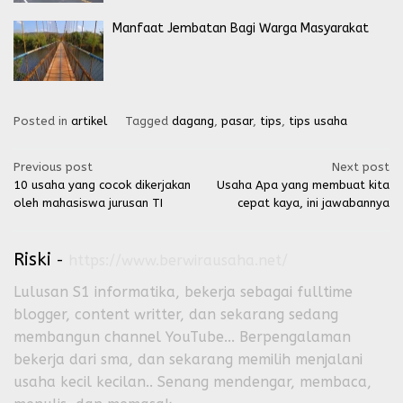
Manfaat Jembatan Bagi Warga Masyarakat
Posted in
artikel
Tagged
dagang
,
pasar
,
tips
,
tips usaha
Post
Previous post
Next post
10 usaha yang cocok dikerjakan
Usaha Apa yang membuat kita
navigation
oleh mahasiswa jurusan TI
cepat kaya, ini jawabannya
Riski
-
https://www.berwirausaha.net/
Lulusan S1 informatika, bekerja sebagai fulltime
blogger, content writter, dan sekarang sedang
membangun channel YouTube... Berpengalaman
bekerja dari sma, dan sekarang memilih menjalani
usaha kecil kecilan.. Senang mendengar, membaca,