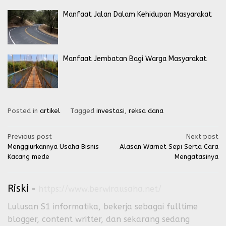
Manfaat Jalan Dalam Kehidupan Masyarakat
Manfaat Jembatan Bagi Warga Masyarakat
Posted in
artikel
Tagged
investasi
,
reksa dana
Post
Previous post
Next post
Menggiurkannya Usaha Bisnis
Alasan Warnet Sepi Serta Cara
navigation
Kacang mede
Mengatasinya
Riski
-
https://www.berwirausaha.net/
Lulusan S1 informatika, bekerja sebagai fulltime
blogger, content writter, dan sekarang sedang