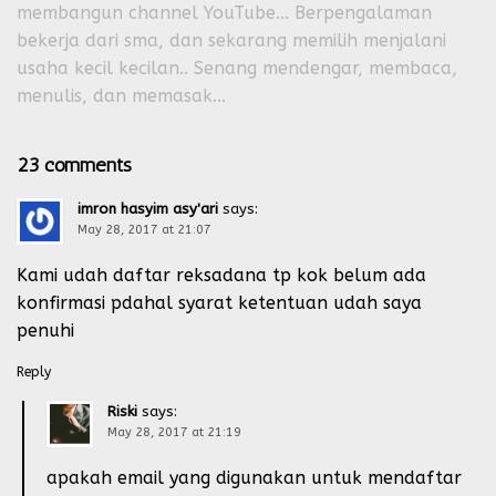
membangun channel YouTube... Berpengalaman
bekerja dari sma, dan sekarang memilih menjalani
usaha kecil kecilan.. Senang mendengar, membaca,
menulis, dan memasak...
23 comments
imron hasyim asy'ari
says:
May 28, 2017 at 21:07
Kami udah daftar reksadana tp kok belum ada
konfirmasi pdahal syarat ketentuan udah saya
penuhi
Reply
Riski
says:
May 28, 2017 at 21:19
apakah email yang digunakan untuk mendaftar