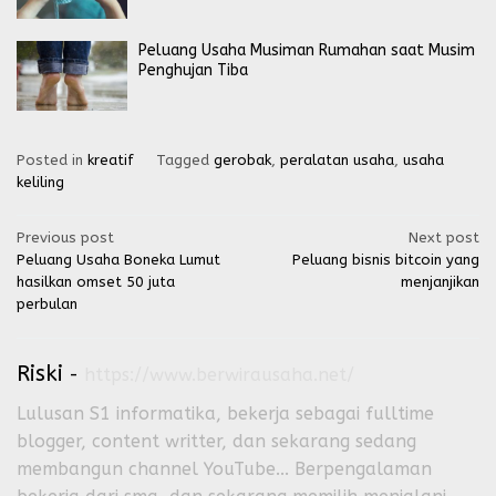
Peluang Usaha Musiman Rumahan saat Musim
Penghujan Tiba
Posted in
kreatif
Tagged
gerobak
,
peralatan usaha
,
usaha
keliling
Post
Previous post
Next post
Peluang Usaha Boneka Lumut
Peluang bisnis bitcoin yang
navigation
hasilkan omset 50 juta
menjanjikan
perbulan
Riski
-
https://www.berwirausaha.net/
Lulusan S1 informatika, bekerja sebagai fulltime
blogger, content writter, dan sekarang sedang
membangun channel YouTube... Berpengalaman