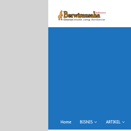
Skip
to
content
Home
BISNIS
ARTIKEL