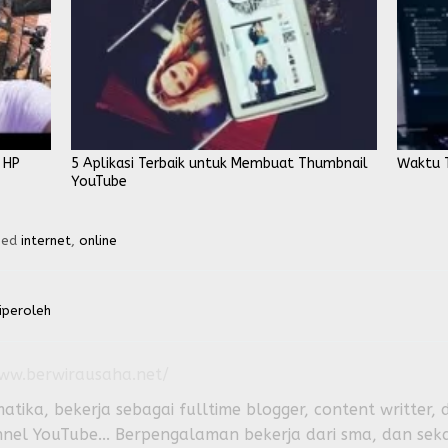
 HP
5 Aplikasi Terbaik untuk Membuat Thumbnail
Waktu 
YouTube
ged
internet
,
online
iperoleh
www.berwirausaha.net/
atika, bekerja sebagai fulltime blogger, content writter
l YouTube... Berpengalaman bekerja dari sma, dan seka