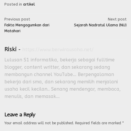
Posted in
artikel
Post
Previous post
Next post
Fakta Mengagumkan dari
Sejarah Nadratul Ulama (NU)
navigation
Matahari
Riski
-
https://www.berwirausaha.net/
Lulusan S1 informatika, bekerja sebagai fulltime
blogger, content writter, dan sekarang sedang
membangun channel YouTube... Berpengalaman
bekerja dari sma, dan sekarang memilih menjalani
usaha kecil kecilan.. Senang mendengar, membaca,
menulis, dan memasak...
Leave a Reply
Your email address will not be published.
Required fields are marked
*