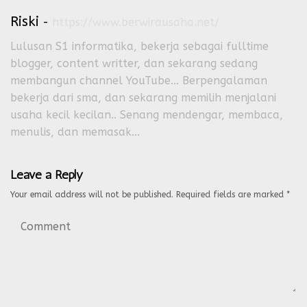
Riski
-
https://www.berwirausaha.net/
Lulusan S1 informatika, bekerja sebagai fulltime
blogger, content writter, dan sekarang sedang
membangun channel YouTube... Berpengalaman
bekerja dari sma, dan sekarang memilih menjalani
usaha kecil kecilan.. Senang mendengar, membaca,
menulis, dan memasak...
Leave a Reply
Your email address will not be published.
Required fields are marked
*