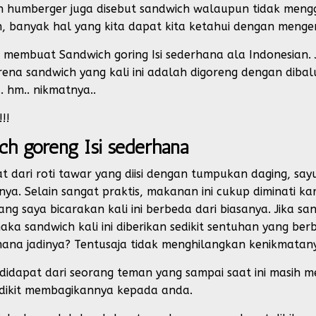
dan humberger juga disebut sandwich walaupun tidak men
, banyak hal yang kita dapat kita ketahui dengan menge
embuat Sandwich goring Isi sederhana ala Indonesian. J
rena sandwich yang kali ini adalah digoreng dengan dibal
. hm.. nikmatnya..
!!
h goreng Isi sederhana
dari roti tawar yang diisi dengan tumpukan daging, sayur
. Selain sangat praktis, makanan ini cukup diminati karena
ang saya bicarakan kali ini berbeda dari biasanya. Jika 
maka sandwich kali ini diberikan sedikit sentuhan yang be
ana jadinya? Tentusaja tidak menghilangkan kenikmatan
didapat dari seorang teman yang sampai saat ini masih
 sedikit membagikannya kepada anda.