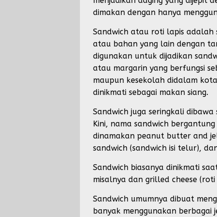
menjadikan daging yang dijepit 
dimakan dengan hanya mengguna
Sandwich atau roti lapis adalah 
atau bahan yang lain dengan tam
digunakan untuk dijadikan sandwi
atau margarin yang berfungsi se
maupun kesekolah didalam kotak
dinikmati sebagai makan siang.
Sandwich juga seringkali dibawa
Kini, nama sandwich bergantung p
dinamakan peanut butter and jelly
sandwich (sandwich isi telur), da
Sandwich biasanya dinikmati saat
misalnya dan grilled cheese (roti 
Sandwich umumnya dibuat mengg
banyak menggunakan berbagai jeni