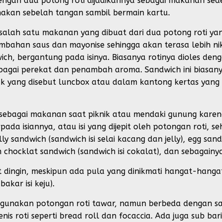
dengan dua potong roti dijadikannya sebagai makanan sed
kan sebelah tangan sambil bermain kartu.
salah satu makanan yang dibuat dari dua potong roti yang
bahan saus dan mayonise sehingga akan terasa lebih nikma
ch, bergantung pada isinya. Biasanya rotinya dioles deng
bagai perekat dan penambah aroma. Sandwich ini biasany
 yang disebut luncbox atau dalam kantong kertas yang 
 sebagai makanan saat piknik atau mendaki gunung karen
ada isiannya, atau isi yang dijepit oleh potongan roti, 
 sandwich (sandwich isi selai kacang dan jelly), egg sandw
n chocklat sandwich (sandwich isi cokalat), dan sebagainy
 dingin, meskipun ada pula yang dinikmati hangat-hangat, 
bakar isi keju).
unakan potongan roti tawar, namun berbeda dengan sand
s roti seperti bread roll dan focaccia. Ada juga sub bar