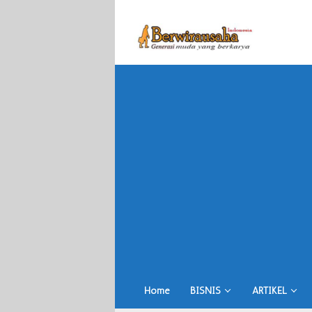
Skip
to
content
Home
BISNIS
ARTIKEL