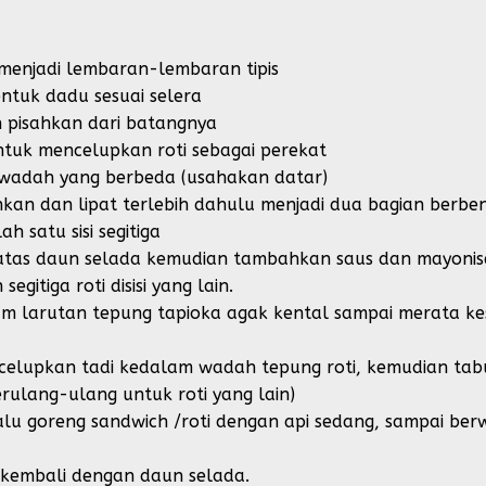
a menjadi lembaran-lembaran tipis
entuk dadu sesuai selera
n pisahkan dari batangnya
ntuk mencelupkan roti sebagai perekat
 wadah yang berbeda (usahakan datar)
ihkan dan lipat terlebih dahulu menjadi dua bagian berben
h satu sisi segitiga
iatas daun selada kemudian tambahkan saus dan mayonise
itiga roti disisi yang lain.
alam larutan tepung tapioka agak kental sampai merata ke
celupkan tadi kedalam wadah tepung roti, kemudian tabur
rulang-ulang untuk roti yang lain)
alu goreng sandwich /roti dengan api sedang, sampai be
as kembali dengan daun selada.