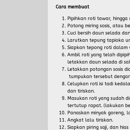
Cara membuat
Pipihkan roti tawar, hingg
Potong miring sosis, atau b
Cuci bersih daun selada da
Larutkan tepung tapioka u
Siapkan tepong roti dalam
Ambil roti yang telah dipip
letakkan daun selada di sala
Letakkan potongan sosis d
tumpukan tersebut dengan seg
Celupkan roti isi tadi ked
dan tiriskan.
Masukan roti yang sudah di
tertutup rapat. (lakukan be
Panaskan minyak goreng, l
Angkat lalu tiriskan.
Siapkan piring saji, dan hi