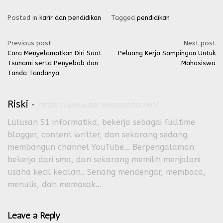
Posted in
karir dan pendidikan
Tagged
pendidikan
Post
Previous post
Next post
Cara Menyelamatkan Diri Saat
Peluang Kerja Sampingan Untuk
navigation
Tsunami serta Penyebab dan
Mahasiswa
Tanda Tandanya
Riski
-
https://www.berwirausaha.net/
Lulusan S1 informatika, bekerja sebagai fulltime
blogger, content writter, dan sekarang sedang
membangun channel YouTube... Berpengalaman
bekerja dari sma, dan sekarang memilih menjalani
usaha kecil kecilan.. Senang mendengar, membaca,
menulis, dan memasak...
Leave a Reply