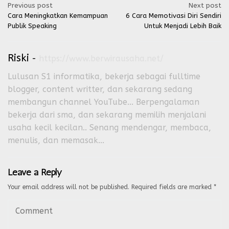
Post
Previous post
Next post
Cara Meningkatkan Kemampuan
6 Cara Memotivasi Diri Sendiri
navigation
Publik Speaking
Untuk Menjadi Lebih Baik
Riski
-
https://www.berwirausaha.net/
Lulusan S1 informatika, bekerja sebagai fulltime
blogger, content writter, dan sekarang sedang
membangun channel YouTube... Berpengalaman
bekerja dari sma, dan sekarang memilih menjalani
usaha kecil kecilan.. Senang mendengar, membaca,
menulis, dan memasak...
Leave a Reply
Your email address will not be published.
Required fields are marked
*