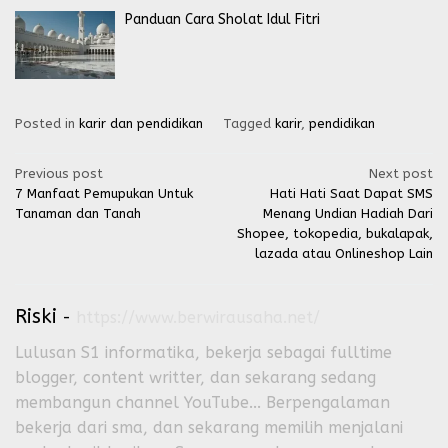
Panduan Cara Sholat Idul Fitri
Posted in
karir dan pendidikan
Tagged
karir
,
pendidikan
Post
Previous post
Next post
7 Manfaat Pemupukan Untuk
Hati Hati Saat Dapat SMS
navigation
Tanaman dan Tanah
Menang Undian Hadiah Dari
Shopee, tokopedia, bukalapak,
lazada atau Onlineshop Lain
Riski
-
https://www.berwirausaha.net/
Lulusan S1 informatika, bekerja sebagai fulltime
blogger, content writter, dan sekarang sedang
membangun channel YouTube... Berpengalaman
bekerja dari sma, dan sekarang memilih menjalani