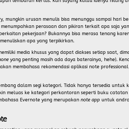
 lembaran kertas. Kan sayang kalau idenya hilang atau
iary, mungkin urusan menulis bisa menunggu sampai hari 
 menumpahkan perasaan dan pikiran terkait apa saja yang
berkaitan pekerjaan? Bukannya bisa merasa tenang karena 
menuliskan apa yang terpikirkan.
miliki media khusus yang dapat diakses setiap saat, di
hone
yang penting masih ada daya baterainya, hehe). Ke
net akan membahasa rekomendasi aplikasi note professiona
kembang dalam segi kategori. Tidak hanya tersedia untuk
n meluas ke kategori perkantoran seperti buku catatan 
membahasa Evernote yang merupakan
note
app
untuk andro
te