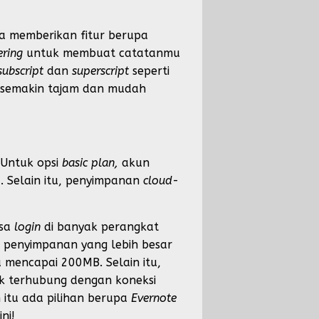
a memberikan fitur berupa
ering
untuk membuat catatanmu
subscript
dan
superscript
seperti
l semakin tajam dan mudah
Untuk opsi
basic plan,
akun
. Selain itu, penyimpanan
cloud
-
isa
login
di banyak perangkat
, penyimpanan yang lebih besar
a mencapai 200MB. Selain itu,
ak terhubung dengan koneksi
 itu ada pilihan berupa
Evernote
ni!