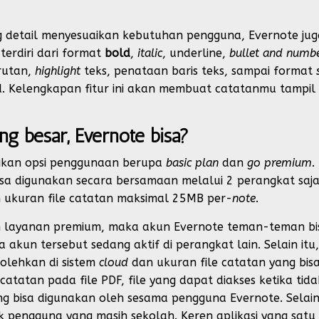
g detail menyesuaikan kebutuhan pengguna, Evernote jug
terdiri dari format
bold
,
italic
, underline,
bullet and numb
urutan,
highlight
teks, penataan baris teks, sampai format
ord. Kelengkapan fitur ini akan membuat catatanmu tampi
g besar, Evernote bisa?
ikan opsi penggunaan berupa
basic plan
dan
go premium.
sa digunakan secara bersamaan melalui 2 perangkat saja
 ukuran file catatan maksimal 25MB per-
note
.
n layanan premium, maka akun Evernote teman-teman b
kun tersebut sedang aktif di perangkat lain. Selain itu
olehkan di sistem
cloud
dan ukuran file catatan yang bis
tatan pada file PDF, file yang dapat diakses ketika tid
ng bisa digunakan oleh sesama pengguna Evernote. Selain
k pengguna yang masih sekolah. Keren aplikasi yang satu i