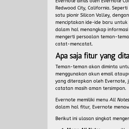
Evernote dirilis oleh Evernote
Redwood City, California. Seperti
satu pionir Silicon Valley, den
menciptakan ide-ide baru untuk
dalam hal menangkap informasi d
mengerti persoalan teman-teman
catat-mencatat.
Apa saja fitur yang di
Teman-teman akan diminta unt
menggunakan akun email ataupu
yang diterapkan oleh Evernote, 
catatan masih aman tersimpan.
Evernote memiliki menu
All Note
dalam hal fitur, Evernote men
Berikut ini ulasan singkat menge