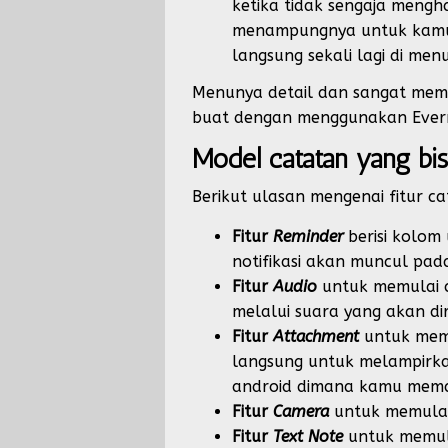
ketika tidak sengaja mengh
menampungnya untuk kamu!
langsung sekali lagi di men
Menunya detail dan sangat memb
buat dengan menggunakan Ever
Model catatan yang b
Berikut ulasan mengenai fitur c
Fitur
Reminder
berisi kolom
notifikasi akan muncul pada
Fitur
Audio
untuk memulai 
melalui suara yang akan dir
Fitur
Attachment
untuk memu
langsung untuk melampirkan
android dimana kamu memas
Fitur
Camera
untuk memulai
Fitur
Text Note
untuk memul