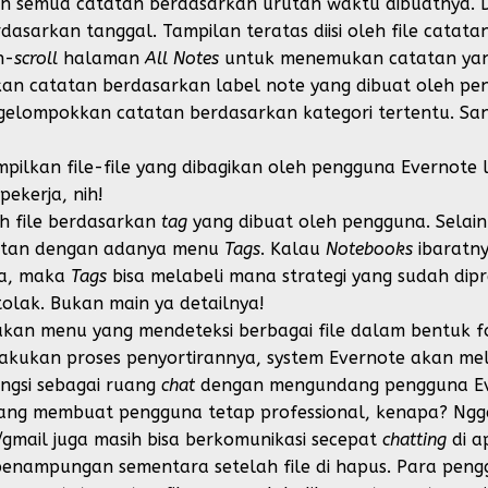
n semua catatan berdasarkan urutan waktu dibuatnya. 
sarkan tanggal. Tampilan teratas diisi oleh file catatan
n-
scroll
halaman
All Notes
untuk menemukan catatan yan
an catatan berdasarkan label note yang dibuat oleh pen
ngelompokkan catatan berdasarkan kategori tertentu. Sa
ilkan file-file yang dibagikan oleh pengguna Evernote la
pekerja, nih!
uh file berdasarkan
tag
yang dibuat oleh pengguna. Selai
tatan dengan adanya menu
Tags
. Kalau
Notebooks
ibaratny
ba, maka
Tags
bisa melabeli mana strategi yang sudah dip
tolak. Bukan main ya detailnya!
kan menu yang mendeteksi berbagai file dalam bentuk fo
akukan proses penyortirannya, system Evernote akan m
ngsi sebagai ruang
chat
dengan mengundang pengguna Eve
r yang membuat pengguna tetap professional, kenapa? N
/gmail juga masih bisa berkomunikasi secepat
chatting
di a
enampungan sementara setelah file di hapus. Para pengg