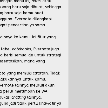
Dengan menu ini,
notes
atau
 yang baru saja dibuat, sehingga
g baru saja kamu buat.
gguna. Evernote dilengkapi
ngat pengertian ya sama
innya ke kamu. Ini fitur yang
n label
notebooks,
Evernote juga
a berisi semua ide untuk strategi
resentasikan, mana yang
to yang memiliki catatan. Tidak
elakukannya untuk kamu.
rnote lainnya melalui akun
gga perlu merambah ke WA
plikasi
chatting
lainnya.
una jadi tidak perlu khawatir ya