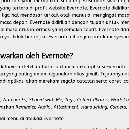
 Corporation yang merupakan sebuah perusahaan swasta gl
 yang tertera di profil website Evernote, Evernote didirik
gan tiga hal mendasar terkait otak manusia: mengingat ma
 masa depan. Evernote didirikan dengan tujuan untuk me
i masa arus informasi yang semakin cepat. Evernote dari
 ya, tidak heran jika Evernote dibangun untuk menyes
tawarkan oleh Evernote?
uk
login
terlebih dahulu saat membuka aplikasi Evernote. 
n yang paling umum digunakan alias gmail. Tujuannya 
jadi aplikasi akan merekam segala catatan serta coret-
s, Notebooks, Shared with Me, Tags, Collect Photos, Work Ch
awarkan
Reminder, Audio, Attachment, Handwriting, Camera,
nai menu di aplikasi Evernote