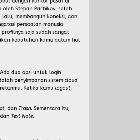
obal dengan kantor pusat di
an oleh Stepan Pachikov, salah
sa lalu, membangun koneksi, dan
ngatasi persoalan manusia
 profilnya saja sudah sangat
uaikan kebutuhan kamu dalam hal
Ada dua opsi untuk login
adalah penyimpanan sistem
cloud
coretanmu. Ketika kamu
logout
,
at
, dan
Trash
. Sementara itu,
dan
Text Note.