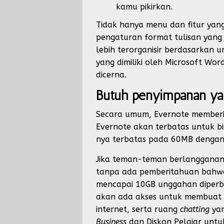
kamu pikirkan.
Tidak hanya menu dan fitur yan
pengaturan format tulisan yang 
lebih terorganisir berdasarkan 
yang dimiliki oleh Microsoft W
dicerna.
Butuh penyimpanan yan
Secara umum, Evernote member
Evernote akan terbatas untuk bi
nya terbatas pada 60MB dengan
Jika teman-teman berlanggana
tanpa ada pemberitahuan bahwa a
mencapai 10GB unggahan diperb
akan ada akses untuk membuat ca
internet, serta ruang
chatting
ya
Business
dan Diskon Pelajar untu