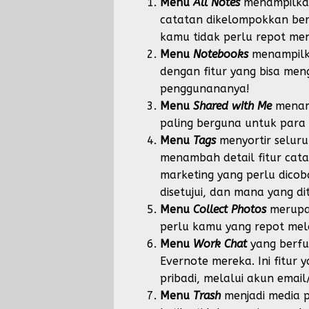
Menu
All Notes
menampilka
catatan dikelompokkan berda
kamu tidak perlu repot me
Menu
Notebooks
menampilk
dengan fitur yang bisa me
penggunananya!
Menu
Shared with Me
menamp
paling berguna untuk para 
Menu
Tags
menyortir selur
menambah detail fitur ca
marketing yang perlu dico
disetujui, dan mana yang di
Menu
Collect Photos
merupa
perlu kamu yang repot mel
Menu
Work Chat
yang berfu
Evernote mereka. Ini fitu
pribadi, melalui akun email
Menu
Trash
menjadi media p