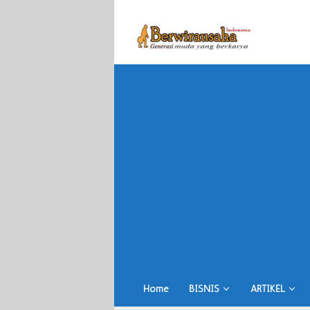
Skip
to
content
Home
BISNIS
ARTIKEL