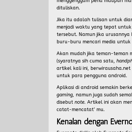
menggenggam pena maupun maupun
dituliskan.
Jika itu adalah tulisan untuk d
menjadi waktu yang tepat untuk
tersebut. Namun jika urusannya 
buru-buru mencari media untuk 
Akan mudah jika teman-teman me
(syaratnya sih cuma satu,
handp
artikel kali ini, berwirausaha.
untuk para pengguna android.
Aplikasi di android semakin ber
gaming,
namun juga sudah semaki
disebut
note.
Artikel ini akan 
catat-mencatat’ mu.
Kenalan dengan Everno