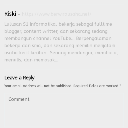
Riski
-
https://www.berwirausaha.net/
Lulusan S1 informatika, bekerja sebagai fulltime
blogger, content writter, dan sekarang sedang
membangun channel YouTube... Berpengalaman
bekerja dari sma, dan sekarang memilih menjalani
usaha kecil kecilan.. Senang mendengar, membaca,
menulis, dan memasak...
Leave a Reply
Your email address will not be published.
Required fields are marked
*