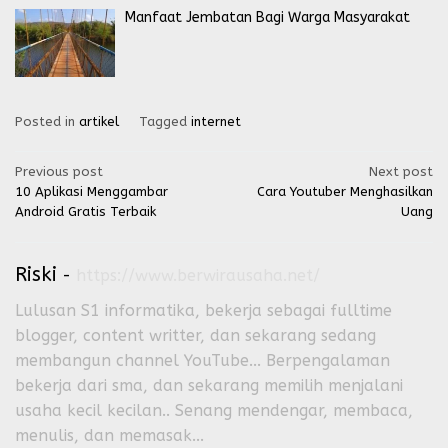
Manfaat Jembatan Bagi Warga Masyarakat
Posted in
artikel
Tagged
internet
Post
Previous post
Next post
10 Aplikasi Menggambar
Cara Youtuber Menghasilkan
navigation
Android Gratis Terbaik
Uang
Riski
-
https://www.berwirausaha.net/
Lulusan S1 informatika, bekerja sebagai fulltime
blogger, content writter, dan sekarang sedang
membangun channel YouTube... Berpengalaman
bekerja dari sma, dan sekarang memilih menjalani
usaha kecil kecilan.. Senang mendengar, membaca,
menulis, dan memasak...