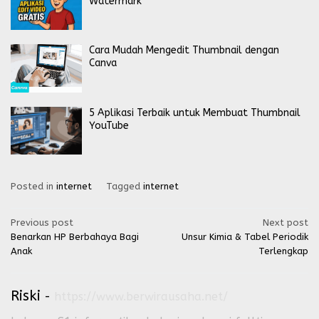
Watermark
Cara Mudah Mengedit Thumbnail dengan
Canva
5 Aplikasi Terbaik untuk Membuat Thumbnail
YouTube
Posted in
internet
Tagged
internet
Post
Previous post
Next post
Benarkan HP Berbahaya Bagi
Unsur Kimia & Tabel Periodik
navigation
Anak
Terlengkap
Riski
-
https://www.berwirausaha.net/