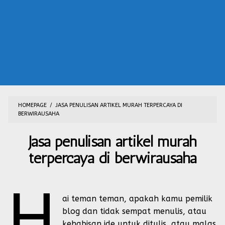
HOMEPAGE
/
JASA PENULISAN ARTIKEL MURAH TERPERCAYA DI
BERWIRAUSAHA
Jasa penulisan artikel murah
terpercaya di berwirausaha
By
H
Riski
Posted
on
ai teman teman, apakah kamu pemilik
March
13,
blog dan tidak sempat menulis, atau
2019
kehabisan ide untuk ditulis, atau malas