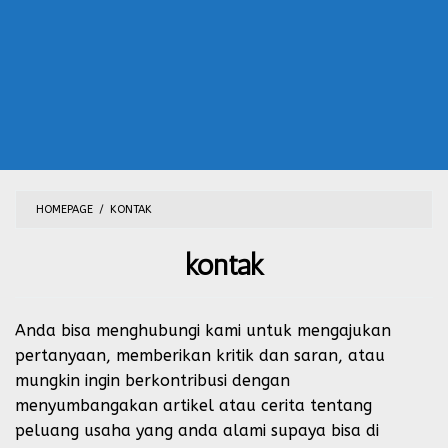
HOMEPAGE
/
KONTAK
kontak
By
Riski
Posted
Anda bisa menghubungi kami untuk mengajukan
on
January
pertanyaan, memberikan kritik dan saran, atau
22,
mungkin ingin berkontribusi dengan
2017
menyumbangakan artikel atau cerita tentang
peluang usaha yang anda alami supaya bisa di