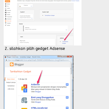
2. silahkan pilih gedget Adsense