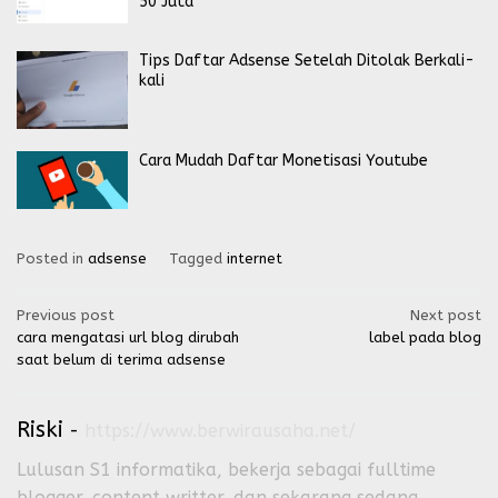
50 Juta
Tips Daftar Adsense Setelah Ditolak Berkali-
kali
Cara Mudah Daftar Monetisasi Youtube
Posted in
adsense
Tagged
internet
Post
Previous post
Next post
cara mengatasi url blog dirubah
label pada blog
navigation
saat belum di terima adsense
Riski
-
https://www.berwirausaha.net/
Lulusan S1 informatika, bekerja sebagai fulltime
blogger, content writter, dan sekarang sedang