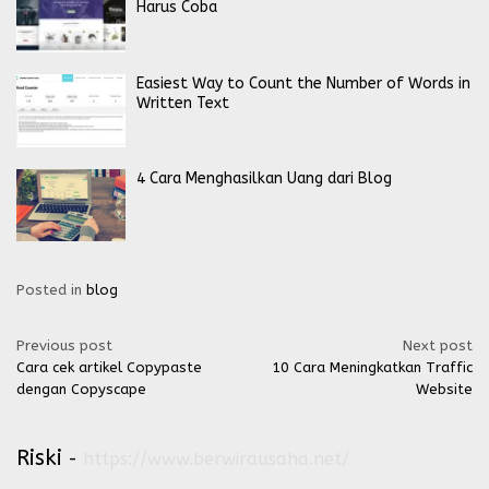
Harus Coba
Easiest Way to Count the Number of Words in
Written Text
4 Cara Menghasilkan Uang dari Blog
Posted in
blog
Post
Previous post
Next post
Cara cek artikel Copypaste
10 Cara Meningkatkan Traffic
navigation
dengan Copyscape
Website
Riski
-
https://www.berwirausaha.net/