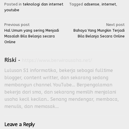
Posted in
teknologi dan internet
Tagged
adsense
,
internet
,
youtube
Post
Previous post
Next post
Hal Umum yang sering Menjadi
Bahaya Yang Mungkin Terjadi
navigation
Masalah Bila Belanja secara
Bila Belanja Secara Online
Online
Riski
-
https://www.berwirausaha.net/
Lulusan S1 informatika, bekerja sebagai fulltime
blogger, content writter, dan sekarang sedang
membangun channel YouTube... Berpengalaman
bekerja dari sma, dan sekarang memilih menjalani
usaha kecil kecilan.. Senang mendengar, membaca,
menulis, dan memasak...
Leave a Reply