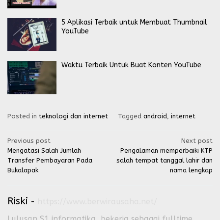
5 Aplikasi Terbaik untuk Membuat Thumbnail
YouTube
Waktu Terbaik Untuk Buat Konten YouTube
Posted in
teknologi dan internet
Tagged
android
,
internet
Post
Previous post
Next post
Mengatasi Salah Jumlah
Pengalaman memperbaiki KTP
navigation
Transfer Pembayaran Pada
salah tempat tanggal lahir dan
Bukalapak
nama lengkap
Riski
-
https://www.berwirausaha.net/
Lulusan S1 informatika, bekerja sebagai fulltime