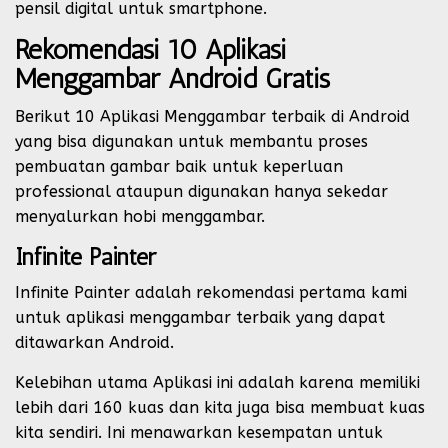
pensil digital untuk smartphone.
Rekomendasi 10 Aplikasi
Menggambar Android Gratis
Berikut 10 Aplikasi Menggambar terbaik di Android
yang bisa digunakan untuk membantu proses
pembuatan gambar baik untuk keperluan
professional ataupun digunakan hanya sekedar
menyalurkan hobi menggambar.
Infinite Painter
Infinite Painter adalah rekomendasi pertama kami
untuk aplikasi menggambar terbaik yang dapat
ditawarkan Android.
Kelebihan utama Aplikasi ini adalah karena memiliki
lebih dari 160 kuas dan kita juga bisa membuat kuas
kita sendiri. Ini menawarkan kesempatan untuk