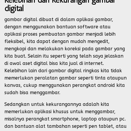
Kelebihan dan Kekurangan gambar
digital
gambar digital dibuat di dalam aplikasi gambar,
dengan menggunakan bantuan software atau
aplikasi proses pembuatan gambar menjadi lebih
fleksibel, kita dapat dengan mudah mengedit,
mengkopi dan melakukan koreksi pada gambar yang
kita buat. Selain itu seperti yang telah saya jelaskan
di awal aset digital bisa kita jual di internet.
Kelebihan lain dari gambar digital ringkas kita tidak
memerlukan peralatan gambar seperti tinta ataupun
kanvas, cukup menggunakan perangkat android kita
sudah bisa menggambar.
Sedangkan untuk kekurangannya adalah kita
memerlukan aplikasi khusus untuk menggambar,
misalnya perangkat smartphone, laptop ataupun pc.
dan bantuan alat tambahan seperti pen tablet, atau