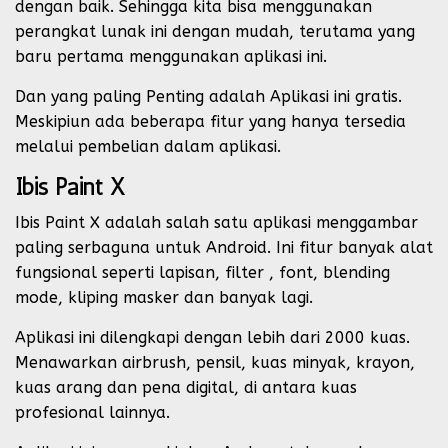
dengan baik. Sehingga kita bisa menggunakan
perangkat lunak ini dengan mudah, terutama yang
baru pertama menggunakan aplikasi ini.
Dan yang paling Penting adalah Aplikasi ini gratis.
Meskipiun ada beberapa fitur yang hanya tersedia
melalui pembelian dalam aplikasi.
Ibis Paint X
Ibis Paint X adalah salah satu aplikasi menggambar
paling serbaguna untuk Android. Ini fitur banyak alat
fungsional seperti lapisan, filter , font, blending
mode, kliping masker dan banyak lagi.
Aplikasi ini dilengkapi dengan lebih dari 2000 kuas.
Menawarkan airbrush, pensil, kuas minyak, krayon,
kuas arang dan pena digital, di antara kuas
profesional lainnya.