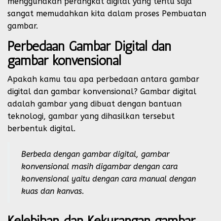
menggunakan perangkat digital yang tentu saja
sangat memudahkan kita dalam proses Pembuatan
gambar.
Perbedaan Gambar Digital dan
gambar konvensional
Apakah kamu tau apa perbedaan antara gambar
digital dan gambar konvensional? Gambar digital
adalah gambar yang dibuat dengan bantuan
teknologi, gambar yang dihasilkan tersebut
berbentuk digital.
Berbeda dengan gambar digital, gambar
konvensional masih digambar dengan cara
konvensional yaitu dengan cara manual dengan
kuas dan kanvas.