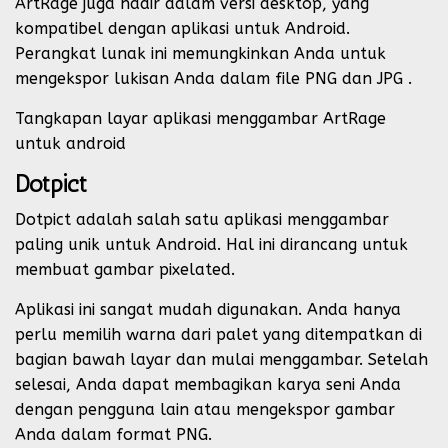
ArtRage juga hadir dalam versi desktop, yang
kompatibel dengan aplikasi untuk Android.
Perangkat lunak ini memungkinkan Anda untuk
mengekspor lukisan Anda dalam file PNG dan JPG .
Tangkapan layar aplikasi menggambar ArtRage
untuk android
Dotpict
Dotpict adalah salah satu aplikasi menggambar
paling unik untuk Android. Hal ini dirancang untuk
membuat gambar pixelated.
Aplikasi ini sangat mudah digunakan. Anda hanya
perlu memilih warna dari palet yang ditempatkan di
bagian bawah layar dan mulai menggambar. Setelah
selesai, Anda dapat membagikan karya seni Anda
dengan pengguna lain atau mengekspor gambar
Anda dalam format PNG.