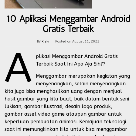
10 Aplikasi Menggambar Android
Gratis Terbaik
By
Riski
Posted on
August 11, 2022
A
Plikasi Menggambar Android Gratis
Terbaik Saat Ini Apa Aja Sih??
Menggambar merupakan kegiatan yang
menyenangkan, selain menyenangkan
kita juga bisa menghasilkan uang dengan menjual
hasil gambar yang kita buat, baik dalam bentuk seni
lukisan, gambar ilustrasi, desain logo produk,
gambar asset video game ataupun gambar untuk
keperluan pembuatan animasi. Kemajuan teknologi
saat ini memungkinkan kita untuk bisa menggambar