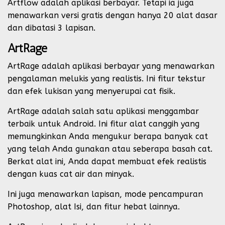
Artflow adalah aplikasi berbayar. Tetapi ia juga
menawarkan versi gratis dengan hanya 20 alat dasar
dan dibatasi 3 lapisan.
ArtRage
ArtRage adalah aplikasi berbayar yang menawarkan
pengalaman melukis yang realistis. Ini fitur tekstur
dan efek lukisan yang menyerupai cat fisik.
ArtRage adalah salah satu aplikasi menggambar
terbaik untuk Android. Ini fitur alat canggih yang
memungkinkan Anda mengukur berapa banyak cat
yang telah Anda gunakan atau seberapa basah cat.
Berkat alat ini, Anda dapat membuat efek realistis
dengan kuas cat air dan minyak.
Ini juga menawarkan lapisan, mode pencampuran
Photoshop, alat Isi, dan fitur hebat lainnya.