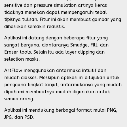
sensitive dan pressure simulation artinya keras
tidaknya menekan dapat mempengaruhi tebal
tipisnya tulisan. Fitur ini akan membuat gambar yang
dihasilkan semakin realistik.
Aplikasi ini datang dengan beberapa fitur yang
sangat berguna, diantaranya Smudge, Fill, dan
Eraser tools. Selain itu ada layer clipping dan
selection masks.
ArtFlow menggunakan antarmuka intuitif dan
mudah diakses. Meskipun aplikasi ini ditujukan untuk
pengguna tingkat lanjut, antarmukanya yang mudah
dipahami membuatnya mudah digunakan untuk
semua orang.
Aplikasi ini mendukung berbagai format mulai PNG,
JPG, dan PSD.