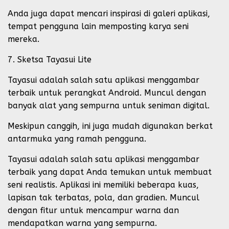
Anda juga dapat mencari inspirasi di galeri aplikasi,
tempat pengguna lain memposting karya seni
mereka.
7. Sketsa Tayasui Lite
Tayasui adalah salah satu aplikasi menggambar
terbaik untuk perangkat Android. Muncul dengan
banyak alat yang sempurna untuk seniman digital.
Meskipun canggih, ini juga mudah digunakan berkat
antarmuka yang ramah pengguna.
Tayasui adalah salah satu aplikasi menggambar
terbaik yang dapat Anda temukan untuk membuat
seni realistis. Aplikasi ini memiliki beberapa kuas,
lapisan tak terbatas, pola, dan gradien. Muncul
dengan fitur untuk mencampur warna dan
mendapatkan warna yang sempurna.