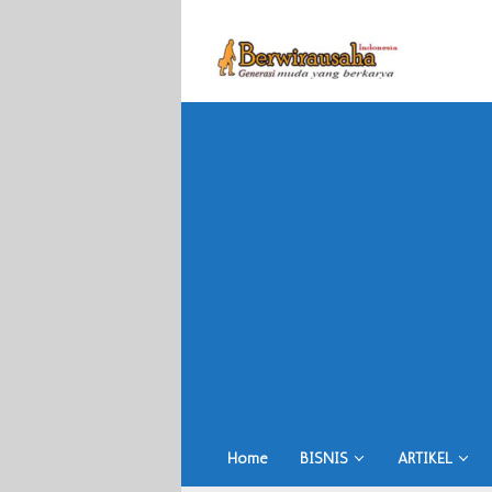
Skip
to
content
Home
BISNIS
ARTIKEL