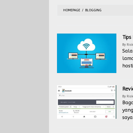
HOMEPAGE
/
BLOGGING
Tips
By
Risk
Sala
lama
host
Revi
By
Risk
Baga
yang
saya