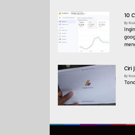
10 C
By
Risk
Ingi
goog
meng
Ciri
By
Risk
Tand