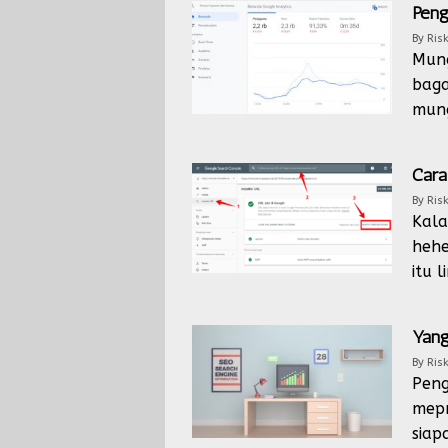
Peng
By
Risk
Mung
baga
mung
Cara
By
Risk
Kala
hehe
itu 
Yang
By
Risk
Peng
mepr
siap