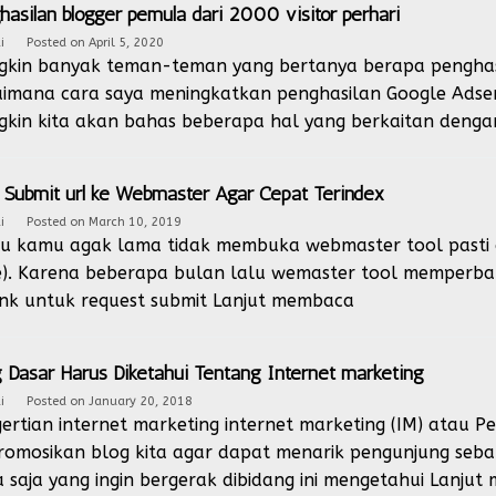
hasilan blogger pemula dari 2000 visitor perhari
i
Posted on
April 5, 2020
kin banyak teman-teman yang bertanya berapa penghas
imana cara saya meningkatkan penghasilan Google Adse
kin kita akan bahas beberapa hal yang berkaitan deng
 Submit url ke Webmaster Agar Cepat Terindex
i
Posted on
March 10, 2019
u kamu agak lama tidak membuka webmaster tool pasti a
). Karena beberapa bulan lalu wemaster tool memperba
link untuk request submit
Lanjut membaca
 Dasar Harus Diketahui Tentang Internet marketing
i
Posted on
January 20, 2018
ertian internet marketing internet marketing (IM) atau 
omosikan blog kita agar dapat menarik pengunjung seba
a saja yang ingin bergerak dibidang ini mengetahui
Lanjut