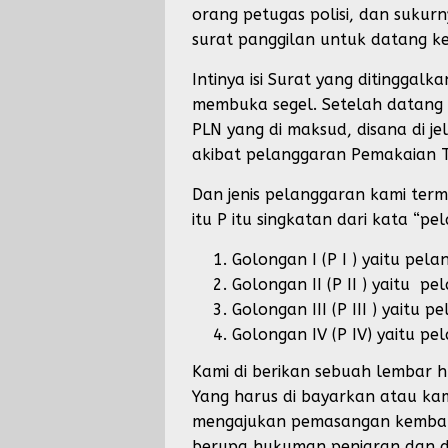
orang petugas polisi, dan sukurn
surat panggilan untuk datang ke
Intinya isi Surat yang ditinggal
membuka segel. Setelah datang 
PLN yang di maksud, disana di j
akibat pelanggaran Pemakaian Te
Dan jenis pelanggaran kami ter
itu P itu singkatan dari kata “pe
Golongan I (P I ) yaitu pe
Golongan II (P II ) yaitu 
Golongan III (P III ) yai
Golongan IV (P IV) yaitu p
Kami di berikan sebuah lembar h
Yang harus di bayarkan atau kam
mengajukan pemasangan kembali
berupa hukuman penjaran dan di