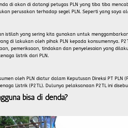
anda di akan di datangi petugas PLN yang tiba tiba mencab
ukan perusakan terhadap segel PLN. Seperti yang saya a
n istilah yang sering kita gunakan untuk menggambarka
yang di lakukan oleh pihak PLN kepada konsumennya. P2T
aan, pemeriksaan, tindakan dan penyelesaian yang dilaku
enaga listrik dari PLN.
men oleh PLN diatur dalam Keputusan Direksi PT PLN (
naga Listrik (P2TL). Dulunya pelaksanaan P2TL ini dise
ngguna bisa di denda?