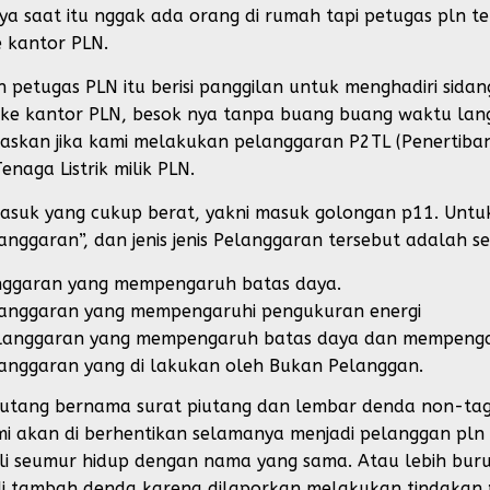
ya saat itu nggak ada orang di rumah tapi petugas pln ter
 kantor PLN.
kan petugas PLN itu berisi panggilan untuk menghadiri sida
ke kantor PLN, besok nya tanpa buang buang waktu lan
elaskan jika kami melakukan pelanggaran P2TL (Penertiban
naga Listrik milik PLN.
masuk yang cukup berat, yakni masuk golongan p11. Unt
langgaran”, dan jenis jenis Pelanggaran tersebut adalah se
langgaran yang mempengaruh batas daya.
pelanggaran yang mempengaruhi pengukuran energi
tu pelanggaran yang mempengaruh batas daya dan mempeng
elanggaran yang di lakukan oleh Bukan Pelanggan.
utang bernama surat piutang dan lembar denda non-taglis
i akan di berhentikan selamanya menjadi pelanggan pln d
 seumur hidup dengan nama yang sama. Atau lebih buru
 tambah denda karena dilaporkan melakukan tindakan pid