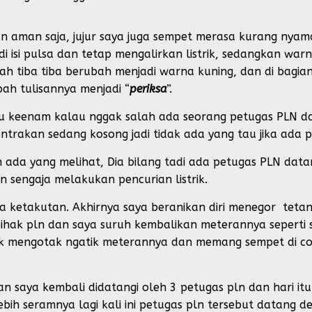
an aman saja, jujur saya juga sempet merasa kurang nya
di isi pulsa dan tetap mengalirkan listrik, sedangkan wa
h tiba tiba berubah menjadi warna kuning, dan di bagia
bah tulisannya menjadi “
periksa
”.
au keenam kalau nggak salah ada seorang petugas PLN 
kontrakan sedang kosong jadi tidak ada yang tau jika ada 
 ada yang melihat, Dia bilang tadi ada petugas PLN data
an sengaja melakukan pencurian listrik.
ya ketakutan. Akhirnya saya beranikan diri menegor teta
 pihak pln dan saya suruh kembalikan meterannya seperti 
uk mengotak ngatik meterannya dan memang sempet di cob
n saya kembali didatangi oleh 3 petugas pln dan hari itu 
ebih seramnya lagi kali ini petugas pln tersebut datang 