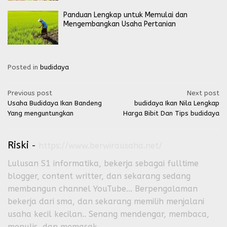
Panduan Lengkap untuk Memulai dan
Mengembangkan Usaha Pertanian
Posted in
budidaya
Post
Previous post
Next post
Usaha Budidaya Ikan Bandeng
budidaya Ikan Nila Lengkap
navigation
Yang menguntungkan
Harga Bibit Dan Tips budidaya
Riski
-
https://www.berwirausaha.net/
Lulusan S1 informatika, bekerja sebagai fulltime
blogger, content writter, dan sekarang sedang
membangun channel YouTube... Berpengalaman
bekerja dari sma, dan sekarang memilih menjalani
usaha kecil kecilan.. Senang mendengar, membaca,
menulis, dan memasak...