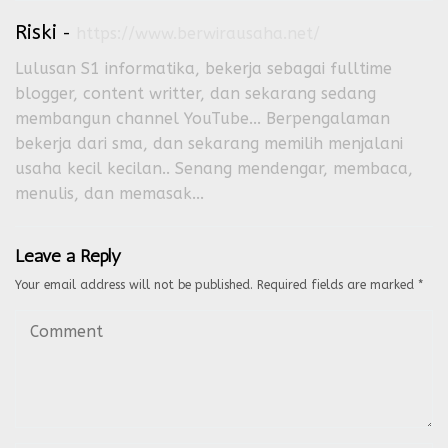
Riski
-
https://www.berwirausaha.net/
Lulusan S1 informatika, bekerja sebagai fulltime
blogger, content writter, dan sekarang sedang
membangun channel YouTube... Berpengalaman
bekerja dari sma, dan sekarang memilih menjalani
usaha kecil kecilan.. Senang mendengar, membaca,
menulis, dan memasak...
Leave a Reply
Your email address will not be published.
Required fields are marked
*