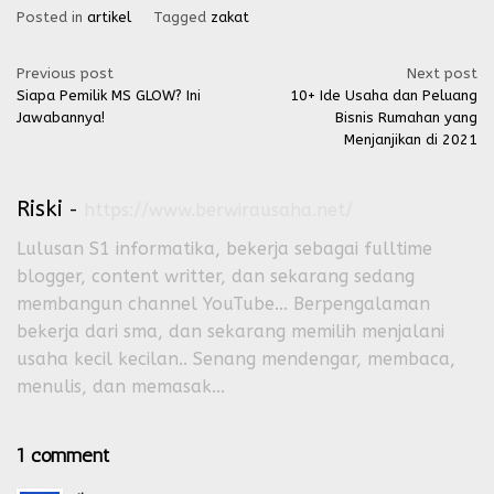
Posted in
artikel
Tagged
zakat
Post
Previous post
Next post
Siapa Pemilik MS GLOW? Ini
10+ Ide Usaha dan Peluang
navigation
Jawabannya!
Bisnis Rumahan yang
Menjanjikan di 2021
Riski
-
https://www.berwirausaha.net/
Lulusan S1 informatika, bekerja sebagai fulltime
blogger, content writter, dan sekarang sedang
membangun channel YouTube... Berpengalaman
bekerja dari sma, dan sekarang memilih menjalani
usaha kecil kecilan.. Senang mendengar, membaca,
menulis, dan memasak...
1 comment