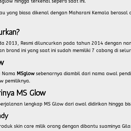
glow hingga terkenal seperti saat ini.
 yang biasa dikenal dengan Maharani Kemala berasal dari 
urkan?
ada 2013, Resmi diluncurkan pada tahun 2014 dengan n
 brand ini yang saat ini sudah memiliki 7 cabang di selu
ow
ri Nama
MSglow
sebenarnya diambil dari nama awal pendi
ow pemiliknya.
rinya MS Glow
jalanan lengkap MS Glow dari awal didirikan hingga bisa
ndy
oduk skin care milik orang dengan dibantu suaminya Gil