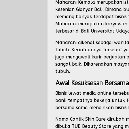
Maharani Kemala merupakan istr
kesenian Gianyar Bali. Dimana b
memang banyak terdapat bisnis t
Maharani merupakan karyawan B
terbesar di Bali Universitas Uday
Maharani dikenal sebagai wanit
tubuh. Kecintaannya tersebut y
juga mengawali karir berjualan p
sangat baik. Dikarenakan masy
tubuh.
Awal Kesuksesan Bersam
Bisnis lewat media online terseb
bank tempatnya bekerja untuk fo
bersama sama mendirikan bisnis 
Nama Cantik Skin Care dirubah 
dibuka TUB Beauty Store yang me