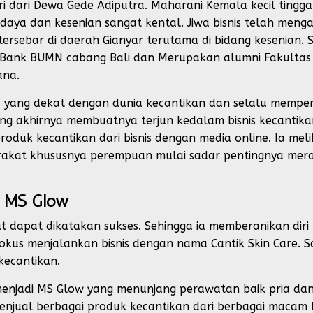
i dari Dewa Gede Adiputra. Maharani Kemala kecil tingg
udaya dan kesenian sangat kental. Jiwa bisnis telah meng
ersebar di daerah Gianyar terutama di bidang kesenian. 
ank BUMN cabang Bali dan Merupakan alumni Fakultas Pe
ana.
a yang dekat dengan dunia kecantikan dan selalu mempe
ang akhirnya membuatnya terjun kedalam bisnis kecantika
roduk kecantikan dari bisnis dengan media online. Ia meli
arakat khususnya perempuan mulai sadar pentingnya mer
a MS Glow
ut dapat dikatakan sukses. Sehingga ia memberanikan diri
kus menjalankan bisnis dengan nama Cantik Skin Care. S
kecantikan.
menjadi MS Glow yang menunjang perawatan baik pria dan
njual berbagai produk kecantikan dari berbagai macam b