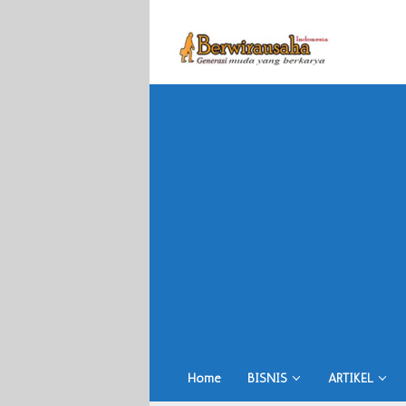
Skip
to
content
Home
BISNIS
ARTIKEL