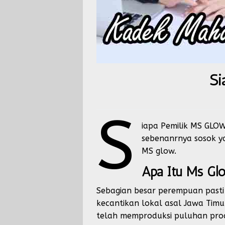
Si
S
iapa Pemilik MS GLO
sebenanrnya sosok ya
MS glow.
Apa Itu Ms Gl
Sebagian besar perempuan pasti
kecantikan lokal asal Jawa Tim
telah memproduksi puluhan prod