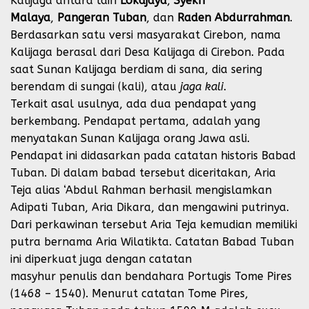
Kalijaga antara lain
Lokajaya
,
Syekh
Malaya
,
Pangeran Tuban
, dan
Raden Abdurrahman
.
Berdasarkan satu versi masyarakat Cirebon, nama
Kalijaga berasal dari Desa Kalijaga di Cirebon. Pada
saat Sunan Kalijaga berdiam di sana, dia sering
berendam di sungai (kali), atau
jaga kali
.
Terkait asal usulnya, ada dua pendapat yang
berkembang. Pendapat pertama, adalah yang
menyatakan Sunan Kalijaga orang
Jawa
asli.
Pendapat ini didasarkan pada catatan historis Babad
Tuban. Di dalam babad tersebut diceritakan, Aria
Teja alias ‘Abdul Rahman berhasil mengislamkan
Adipati Tuban, Aria Dikara, dan mengawini putrinya.
Dari perkawinan tersebut Aria Teja kemudian memiliki
putra bernama Aria Wilatikta. Catatan Babad Tuban
ini diperkuat juga dengan catatan
masyhur penulis dan bendahara Portugis Tome Pires
(1468 – 1540). Menurut catatan Tome Pires,