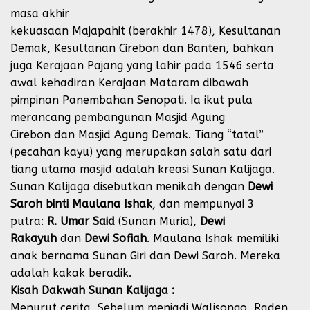
masa akhir
kekuasaan Majapahit (berakhir 1478), Kesultanan
Demak, Kesultanan Cirebon dan Banten, bahkan
juga Kerajaan Pajang yang lahir pada 1546 serta
awal kehadiran Kerajaan Mataram dibawah
pimpinan Panembahan Senopati. Ia ikut pula
merancang pembangunan Masjid Agung
Cirebon dan Masjid Agung Demak. Tiang “tatal”
(pecahan kayu) yang merupakan salah satu dari
tiang utama masjid adalah kreasi Sunan Kalijaga.
Sunan Kalijaga disebutkan menikah dengan
Dewi
Saroh binti Maulana Ishak
, dan mempunyai 3
putra:
R. Umar Said
(Sunan Muria),
Dewi
Rakayuh
dan
Dewi Sofiah
. Maulana Ishak memiliki
anak bernama Sunan Giri dan Dewi Saroh. Mereka
adalah kakak beradik.
Kisah Dakwah Sunan Kalijaga :
Menurut cerita, Sebelum menjadi Walisongo, Raden