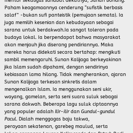
mentor sekaligus sahabat dekatnya, Sunan Bonang.
Paham keagamaannya cenderung “sufistik berbasis
salaf” -bukan sufi panteistik (pemujaan semata). Ia
juga memilih kesenian dan kebudayaan sebagai
sarana untuk berdakwah.Ia sangat toleran pada
budaya lokal. Ia berpendapat bahwa masyarakat
akan menjauh jika diserang pendiriannya. Maka
mereka harus didekati secara bertahap: mengikuti
sambil memengaruhi. Sunan Kalijaga berkeyakinan
jika Islam sudah dipahami, dengan sendirinya
kebiasaan lama hilang. Tidak mengherankan, ajaran
Sunan Kalijaga terkesan sinkretis dalam
mengenalkan Islam. Ia menggunakan seni ukir,
wayang, gamelan, serta seni suara suluk sebagai
sarana dakwah. Beberapa lagu suluk ciptaannya
yang populer adalah
Ilir-ilir
dan
Gundul-gundul
Pacul
. Dialah menggagas baju takwa,
perayaan sekatenan, garebeg maulud, serta