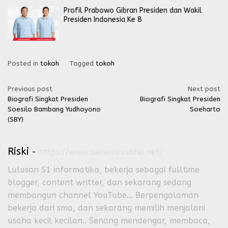
Profil Prabowo Gibran Presiden dan Wakil
Presiden Indonesia Ke 8
Posted in
tokoh
Tagged
tokoh
Post
Previous post
Next post
Biografi Singkat Presiden
Biografi Singkat Presiden
navigation
Soesilo Bambang Yudhoyono
Soeharto
(SBY)
Riski
-
https://www.berwirausaha.net/
Lulusan S1 informatika, bekerja sebagai fulltime
blogger, content writter, dan sekarang sedang
membangun channel YouTube... Berpengalaman
bekerja dari sma, dan sekarang memilih menjalani
usaha kecil kecilan.. Senang mendengar, membaca,