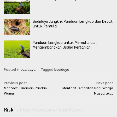
Budidaya Jangkrik Panduan Lengkap dan Detail
untuk Pemula
Panduan Lengkap untuk Memulai dan
Mengembangkan Usaha Pertanian
Posted in
budidaya
Tagged
budidaya
Post
Previous post
Next post
Manfaat Tanaman Pandan
Manfaat Jembatan Bagi Warga
navigation
Wangi
Masyarakat
Riski
-
https://www.berwirausaha.net/