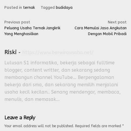
Posted in
ternak
Tagged
budidaya
Post
Previous post
Next post
Peluang Usaha Ternak Jangkrik
Cara Memulai Jasa Angkutan
navigation
Yang Menghasilkan
Dengan Mobil Pribadi
Riski
-
https://www.berwirausaha.net/
Lulusan S1 informatika, bekerja sebagai fulltime
blogger, content writter, dan sekarang sedang
membangun channel YouTube... Berpengalaman
bekerja dari sma, dan sekarang memilih menjalani
usaha kecil kecilan.. Senang mendengar, membaca,
menulis, dan memasak...
Leave a Reply
Your email address will not be published.
Required fields are marked
*