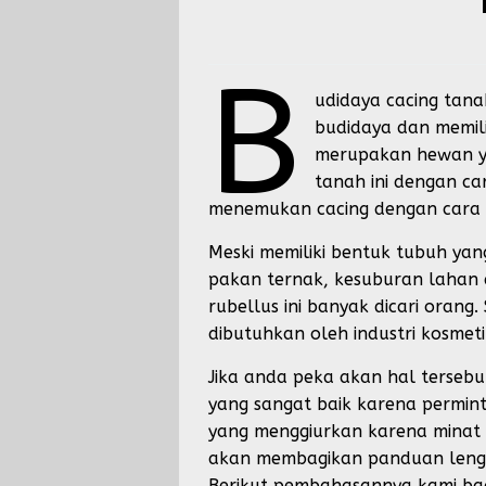
b
udidaya cacing tanah
budidaya dan memili
merupakan hewan ya
tanah ini dengan ca
menemukan cacing dengan cara m
Meski memiliki bentuk tubuh ya
pakan ternak, kesuburan lahan
rubellus ini banyak dicari orang
dibutuhkan oleh industri kosmet
Jika anda peka akan hal terse
yang sangat baik karena permin
yang menggiurkan karena minat pa
akan membagikan panduan lengka
Berikut pembahasannya kami ba