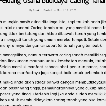
Peluang Usaha Budidaya Cacing Tana
By
Riski
Posted on
March 18, 2021
 mungkin masih asing ditelinga kita, tapi taukah anda jik
ki nilai ekonomi. Cacing tanah atau yang memiliki nama la
ng tidak bertulang dan hidup dibawah tanah yang lemba
ra menggali tanah yang umum mereka tempati. Selain den
enyiramnya dengan air sabut (di tanah yang lembab).
ng menggelikan, namun ternyata cacing tanah memiliki s
 dan lingkungan maupun untuk kesehatan manusia, itula
. Selain memiliki manfaat sebagai obat penurun panas, saa
ik karena manfaatnya juga sangat baik untuk pelembab d
but maka anda akan sadar bahwa dengan membudidayakan 
taan pasar yang tinggi, pemeliharaannya yang cukup mud
sar yang tinggi. (terlebih lagi jika anda sudah memiliki 
p untuk membudidayakan cacing tanah yang bisa kamu j
gikan untuk anda.