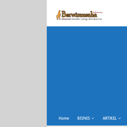
Skip
to
content
Home
BISNIS
ARTIKEL