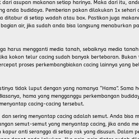
at dari asupan makanan setiap harinya. Maka dari itu, 
ang anda budidaya. Pemberian pakan dilakukan 1x sehar
da ditabur di setiap wadah atau box. Pastikan juga mak
bagian air, jika sudah anda bisa langsung menaburkan p
uga harus mengganti media tanah, sebaiknya media tanah
etika kokon telur cacing sudah banyak bertebaran. Bukan
rcepat proses perkembangbiakan cacing lainnya yang be
stinya tidak luput dengan yang namanya “Hama”. Sama h
Biasanya, hama yang mengganggu perkembangan budiday
 menyantap cacing-cacing tersebut.
 dan sering menyantap cacing adalah semut. Anda bisa 
rangan semut-semut yang menyantap cacing, jika anda 
kapur anti serangga di setiap rak yang disusun. Dalam p